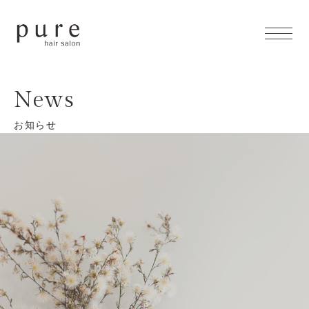
- Home
News
- Concept
お知らせ
- Menu
- Feature
- Items
- Access