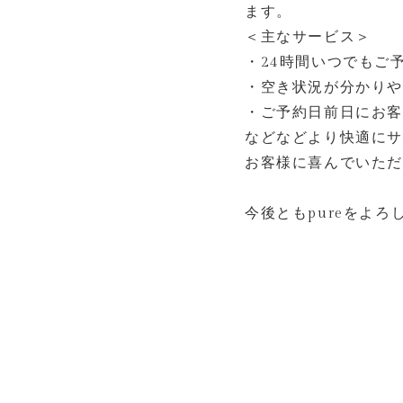
ます。
＜主なサービス＞
・24時間いつでもご
・空き状況が分かり
・ご予約日前日にお
などなどより快適に
お客様に喜んでいた
今後ともpureをよ