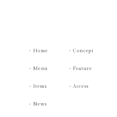
- Home
- Concept
- Menu
- Feature
- Items
- Access
- News