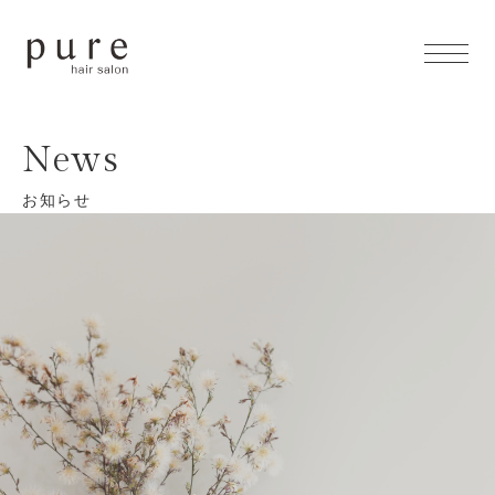
- Home
News
- Concept
お知らせ
- Menu
- Feature
- Items
- Access